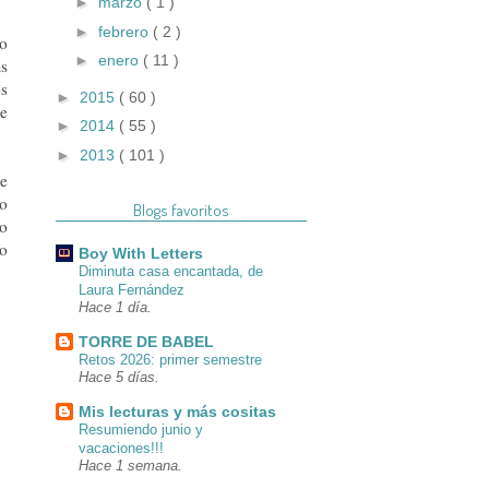
►
marzo
( 1 )
►
febrero
( 2 )
do
►
enero
( 11 )
as
es
►
2015
( 60 )
me
►
2014
( 55 )
►
2013
( 101 )
ue
do
Blogs favoritos
 o
mo
Boy With Letters
Diminuta casa encantada, de
Laura Fernández
Hace 1 día.
TORRE DE BABEL
Retos 2026: primer semestre
Hace 5 días.
Mis lecturas y más cositas
Resumiendo junio y
vacaciones!!!
Hace 1 semana.