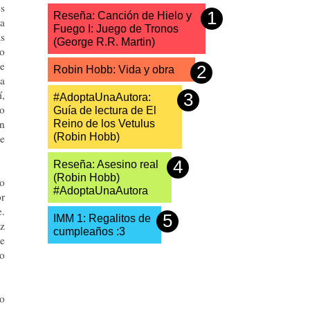
es
Reseña: Canción de Hielo y
la
Fuego I: Juego de Tronos
as
(George R.R. Martin)
no
de
Robin Hobb: Vida y obra
la
í,
#AdoptaUnaAutora:
lo
Guía de lectura de El
n
Reino de los Vetulus
(Robin Hobb)
se
Reseña: Asesino real
(Robin Hobb)
do
#AdoptaUnaAutora
or
e.
IMM 1: Regalitos de
ez
cumpleaños :3
se
do
do