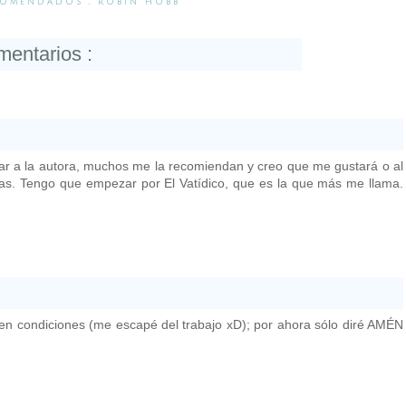
COMENDADOS
,
ROBIN HOBB
mentarios :
r a la autora, muchos me la recomiendan y creo que me gustará o al
das. Tengo que empezar por El Vatídico, que es la que más me llama.
n condiciones (me escapé del trabajo xD); por ahora sólo diré AMÉN