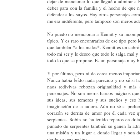
dejar de mencionar lo que llegué a admirar a Ro
deber para con la familia y el hecho de que n
defender a los suyos. Hay otros personajes com
me era indiferente, pero tampoco son meros ad
No puedo no mencionar a Kennit y su incompre
típico. Y es raro encontrarlos de ese tipo pero
que también *a los malos*. Kennit es un cabró
todo mi ser y le deseo que todo le salga mal y
todo lo que se propone. Es un personaje muy bie
Y por último, pero ni de cerca menos importan
Nunca había leído nada parecido y no sé si hab
naos redivivas rebozan originalidad y más 
personajes. No son meros barcos mágicos que 
sus ideas, sus temores y sus sueños y eso 
imaginación de la autora. Aún no sé si pref
corazón se derrita de amor por él cada vez 
serpientes. Robin no ha tenido reparos en dot
puñado de serpientes también se ganen la admi
una misión y un lugar a donde llegar y son de
desde su perspectiva.