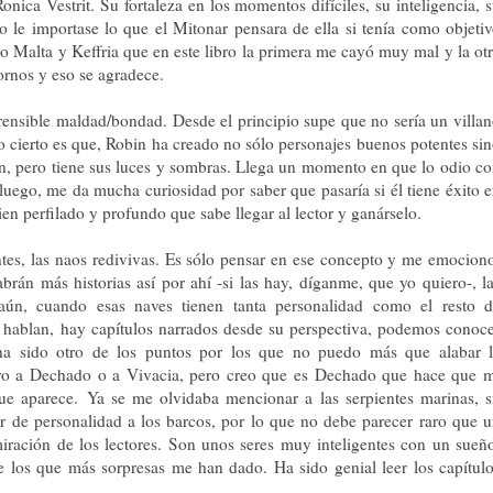
nica Vestrit. Su fortaleza en los momentos difíciles, su inteligencia, 
o le importase lo que el Mitonar pensara de ella si tenía como objeti
o Malta y Keffria que en este libro la primera me cayó muy mal y la ot
ornos y eso se agradece.
nsible maldad/bondad. Desde el principio supe que no sería un villa
 lo cierto es que, Robin ha creado no sólo personajes buenos potentes si
n, pero tiene sus luces y sombras. Llega un momento en que lo odio c
 luego, me da mucha curiosidad por saber que pasaría si él tiene éxito 
n perfilado y profundo que sabe llegar al lector y ganárselo.
tes, las naos redivivas. Es sólo pensar en ese concepto y me emocion
rán más historias así por ahí -si las hay, díganme, que yo quiero-, l
aún, cuando esas naves tienen tanta personalidad como el resto d
hablan, hay capítulos narrados desde su perspectiva, podemos conoc
ha sido otro de los puntos por los que no puedo más que alabar l
iero a Dechado o a Vivacia, pero creo que es Dechado que hace que 
que aparece.
Ya se me olvidaba mencionar a las serpientes marinas, s
ar de personalidad a los barcos, por lo que no debe parecer raro que 
ración de los lectores. Son unos seres muy inteligentes con un sueñ
 los que más sorpresas me han dado. Ha sido genial leer los capítul