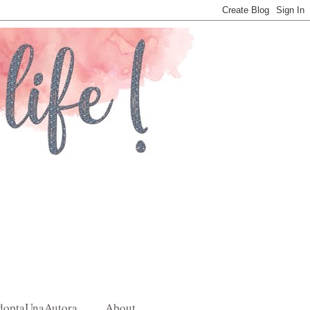
doptaUnaAutora
About