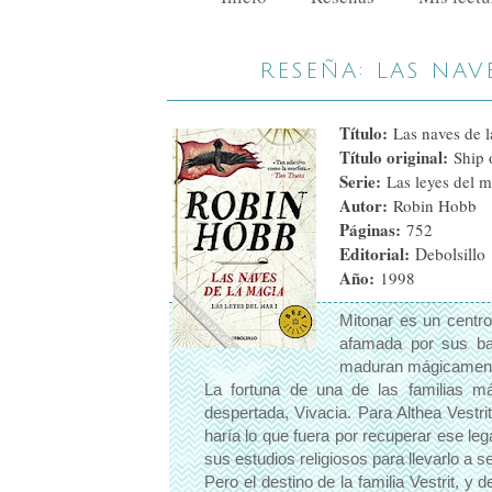
RESEÑA: LAS NAV
Título:
Las naves de 
Título original:
Ship 
Serie:
Las leyes del m
Autor:
Robin Hobb
Páginas:
752
Editorial:
Debolsillo
Año:
1998
Mitonar es un centr
afamada por sus ba
maduran mágicamente
La fortuna de una de las familias m
despertada, Vivacia. Para Althea Vestri
haría lo que fuera por recuperar ese le
sus estudios religiosos para llevarlo a 
Pero el destino de la familia Vestrit, y