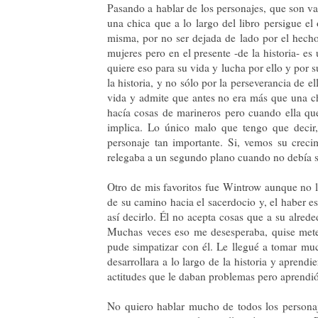
Pasando a hablar de los personajes, que son va
una chica que a lo largo del libro persigue el
misma, por no ser dejada de lado por el hecho
mujeres pero en el presente -de la historia- e
quiere eso para su vida y lucha por ello y por 
la historia, y no sólo por la perseverancia de e
vida y admite que antes no era más que una c
hacía cosas de marineros pero cuando ella que
implica. Lo único malo que tengo que deci
personaje tan importante. Si, vemos su creci
relegaba a un segundo plano cuando no debía se
Otro de mis favoritos fue Wintrow aunque no l
de su camino hacia el sacerdocio y, el haber e
así decirlo. Él no acepta cosas que a su alred
Muchas veces eso me desesperaba, quise meter
pude simpatizar con él. Le llegué a tomar mu
desarrollara a lo largo de la historia y apren
actitudes que le daban problemas pero aprendió
No quiero hablar mucho de todos los personaj