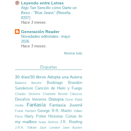
Leyendo entre Letras
Algo Tan Sencillo como Darte un
Beso - "Blue Jeans" (Reseña
#207)
Hace 3 meses.
Generación Reader
Novedades editoriales: mayo
2026
Hace 3 meses.
Mostrar todo
Etiquetas
30 días/30 libros
Adopta una Autora
Booktags
Brandon
Balance literario
Sanderson
Canción de Hielo y Fuego
Charles Dickens
Charlotte Brontë
Clásicos
Distopía
Desafíos literarios
Dune
Edad
Fantasía
Fantasía Juvenil
media
George R.R. Martin
Frank Herbert
Gillian
In
Harry Potter
Historias Cortas
Flynn
my mailbox
J.K. Rowling
Isaac Asimov
J.R.R. Tolkien
Jack London
Jane Austen