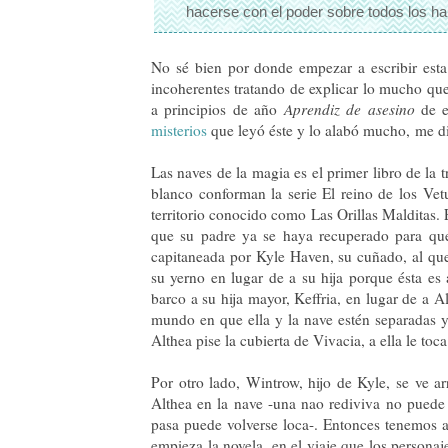
hacerse con el poder sobre todos los habi
No sé bien por donde empezar a escribir esta
incoherentes tratando de explicar lo mucho que
a principios de año
Aprendiz de asesino
de e
misterios
que leyó éste y lo alabó mucho, me 
Las naves de la magia es el primer libro de la t
blanco conforman la serie El reino de los Vet
territorio conocido como Las Orillas Malditas.
que su padre ya se haya recuperado para que
capitaneada por Kyle Haven, su cuñado, al qu
su yerno en lugar de a su hija porque ésta es
barco a su hija mayor, Keffria, en lugar de a 
mundo en que ella y la nave estén separadas y 
Althea pise la cubierta de Vivacia, a ella le to
Por otro lado, Wintrow, hijo de Kyle, se ve a
Althea en la nave -una nao rediviva no puede 
pasa puede volverse loca-. Entonces tenemos a
empieza la novela, en el viaje que los personaj