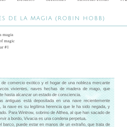
ES DE LA MAGIA (ROBIN HOBB)
la magia
of magic
ar #1
o de comercio exótico y el hogar de una nobleza mercante
rcos vivientes, naves hechas de madera de mago, que
 hasta alcanzar un estado de consciencia.
ás antiguas está depositada en una nave recientemente
t, la nave es su legítima herencia que le ha sido negada, y
gado. Para Wintrow, sobrino de Althea, al que han sacado de
servir a bordo, Vivacia es una condena perpetua.
 del barco, puede estar en manos de un extraño, que trata de