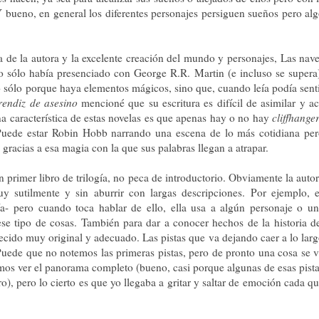
 bueno, en general los diferentes personajes persiguen sueños pero al
de la autora y la excelente creación del mundo y personajes, Las nav
o sólo había presenciado con George R.R. Martin (e incluso se supera
 sólo porque haya elementos mágicos, sino que, cuando leía podía sent
rendiz de asesino
mencioné que su escritura es difícil de asimilar y a
 característica de estas novelas es que apenas hay o no hay
cliffhange
 Puede estar Robin Hobb narrando una escena de lo más cotidiana pe
gracias a esa magia con la que sus palabras llegan a atrapar.
n primer libro de trilogía, no peca de introductorio. Obviamente la auto
y sutilmente y sin aburrir con largas descripciones. Por ejemplo, 
ía- pero cuando toca hablar de ello, ella usa a algún personaje o u
ese tipo de cosas. También para dar a conocer hechos de la historia d
cido muy original y adecuado. Las pistas que va dejando caer a lo lar
Puede que no notemos las primeras pistas, pero de pronto una cosa se 
mos ver el panorama completo (bueno, casi porque algunas de esas pist
ro), pero lo cierto es que yo llegaba a gritar y saltar de emoción cada q