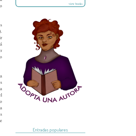
view books
go
es
).
ir
cá
rs
ro
ra
es
na
el
go
va
as
ue
Entradas populares