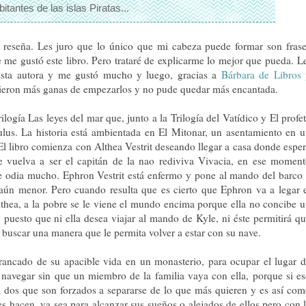
tantes de las islas Piratas...
 reseña. Les juro que lo único que mi cabeza puede formar son fras
 me gustó este libro. Pero trataré de explicarme lo mejor que pueda.
L
sta autora y me gustó mucho y luego, gracias a
Bárbara de Libros
dieron más ganas de empezarlos y no pude quedar más encantada.
rilogía Las leyes del mar que, junto a la Trilogía del Vatídico y El profe
ulus. La historia está ambientada en El Mitonar, un asentamiento en 
 El libro comienza con Althea Vestrit deseando llegar a casa donde espe
 vuelva a ser el capitán de la nao rediviva Vivacia, en ese momen
e odia mucho. Ephron Vestrit está enfermo y pone al mando del barco
 aún menor. Pero cuando resulta que es cierto que Ephron va a legar 
Althea, a la pobre se le viene el mundo encima porque ella no concibe 
puesto que ni ella desea viajar al mando de Kyle, ni éste permitirá q
ca buscar una manera que le permita volver a estar con su nave.
rrancado de su apacible vida en un monasterio, para ocupar el lugar 
navegar sin que un miembro de la familia vaya con ella, porque si e
 dos que son forzados a separarse de lo que más quieren y es así co
es hacen, ya sea para alcanzar sus sueños o alejados de ellos pero con 