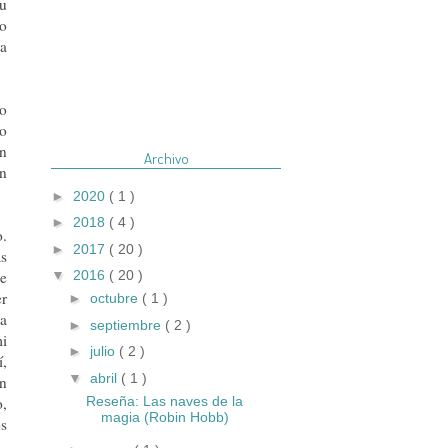
su
vo
ra
no
no
on
Archivo
en
►
2020
( 1 )
►
2018
( 4 )
o.
►
2017
( 20 )
as
e
▼
2016
( 20 )
er
►
octubre
( 1 )
a
►
septiembre
( 2 )
mi
►
julio
( 2 )
í,
▼
abril
( 1 )
un
Reseña: Las naves de la
o,
magia (Robin Hobb)
os