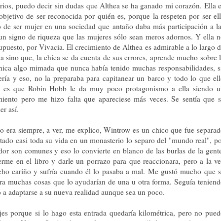
rios, puedo decir sin dudas que Althea se ha ganado mi corazón. Ella 
 objetivo de ser reconocida por quién es, porque la respeten por ser el
 de ser mujer en una sociedad que antaño daba más participación a l
s un signo de riqueza que las mujeres sólo sean meros adornos. Y ella 
supuesto, por Vivacia. El crecimiento de Althea es admirable a lo largo 
lla sino que, la chica se da cuenta de sus errores, aprende mucho sobre 
hica algo mimada que nunca había tenido muchas responsabilidades, s
ría y eso, no la preparaba para capitanear un barco y todo lo que el
r, es que Robin Hobb le da muy poco protagonismo a ella siendo u
miento pero me hizo falta que apareciese más veces. Se sentía que 
r así.
o era siempre, a ver, me explico, Wintrow es un chico que fue separa
stado casi toda su vida en un monasterio lo separo del "mundo real", p
edor son comunes y eso lo convierte en blanco de las burlas de la gent
me en el libro y darle un porrazo para que reaccionara, pero a la v
cho cariño y sufría cuando él lo pasaba a mal. Me gustó mucho que 
diera muchas cosas que lo ayudarían de una u otra forma. Seguía tenien
 a adaptarse a su nueva realidad aunque sea un poco.
es porque si lo hago esta entrada quedaría kilométrica, pero no pue