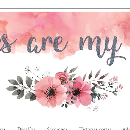
ras
Desafíos
Secciones
Historias cortas
#A