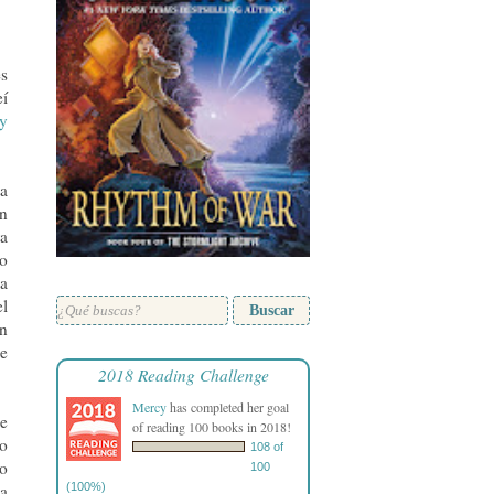
es
eí
 y
ta
un
ra
to
 a
el
Buscar
un
ue
2018 Reading Challenge
Mercy
has completed her goal
de
of reading 100 books in 2018!
so
108 of
mo
100
la
(100%)