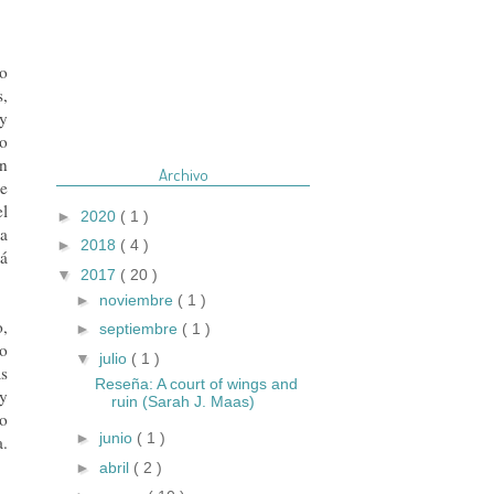
ro
s,
 y
lo
en
Archivo
se
el
►
2020
( 1 )
la
►
2018
( 4 )
tá
▼
2017
( 20 )
►
noviembre
( 1 )
,
►
septiembre
( 1 )
go
▼
julio
( 1 )
as
Reseña: A court of wings and
 y
ruin (Sarah J. Maas)
ho
►
junio
( 1 )
a.
►
abril
( 2 )