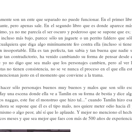
mente son un ente que separado no puede funcionar. En el primer lib
sante, pero apenas sale. En el segundo libro que es donde aparece má
mo, ya no me parecía el ser oscuro y poderoso que se supone que es;
 incluso más bajo, parece sólo un juguete o un perrito faldero que só
cualquiera que diga algo minímamente feo contra ella (incluso si tien
 insoportable. Ella es tan perfecta, tan sabia y tan buena que nadie 
e tan contradictorio, ha venido cambiando su forma de pensar desde 
e yo no digo que sea malo que los personajes cambien, pero al ver 
stas no tienen consistencia, no se ve nunca el proceso en el que ella es
e mencionan justo en el momento que conviene a la trama.
hacer sólo personajes buenos muy buenos y malos que son sólo eso
Hay una escena donde ella ve a Tamlin en su forma de bestia y dice al
s naggas, este fue el monstruo que hizo tal..." cuando Tamlin hizo es
ahora se supone que él es el tipo malo, nos quiere meter odio hacia él
mismo o algo peor, ahí sí que lo aplaude. Y mejor no menciono el hec
os meses y que sea mejor que faes con más de 500 años de experienci