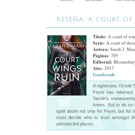
RESEÑA: A COURT OF
Título:
A court of win
Serie:
A court of thor
Autora:
Sarah J. Maa
Páginas
: 705
Editorial:
Bloomsbur
Año:
2017
Goodreads
A nightmare, I’d told 
Feyre has returned 
Tamlin’s maneuverings
knees. But to do so
spell doom not only for Feyre, but for
must decide who to trust amongst the
unexpected places.