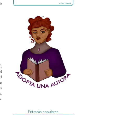
 a
view books
é,
el
el
de
es
n.
o.
Entradas populares