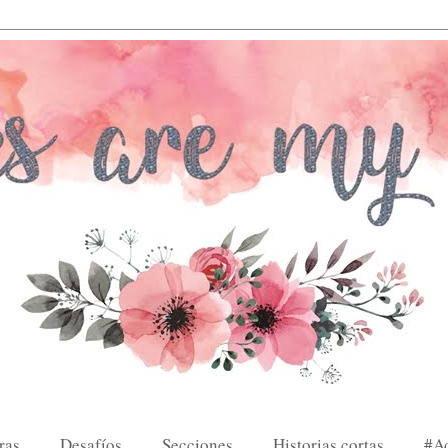
ras
Desafíos
Secciones
Historias cortas
#A