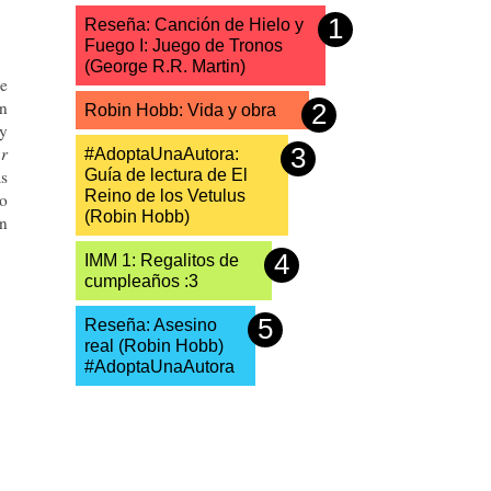
Reseña: Canción de Hielo y
Fuego I: Juego de Tronos
(George R.R. Martin)
ue
an
Robin Hobb: Vida y obra
y
ar
#AdoptaUnaAutora:
as
Guía de lectura de El
Reino de los Vetulus
lo
(Robin Hobb)
ún
IMM 1: Regalitos de
cumpleaños :3
Reseña: Asesino
real (Robin Hobb)
#AdoptaUnaAutora