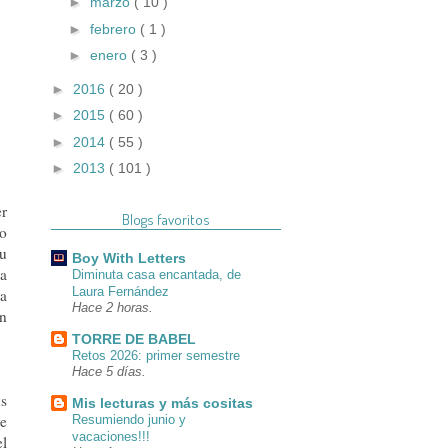
►
marzo
( 10 )
►
febrero
( 1 )
►
enero
( 3 )
►
2016
( 20 )
►
2015
( 60 )
►
2014
( 55 )
►
2013
( 101 )
er
Blogs favoritos
no
su
Boy With Letters
la
Diminuta casa encantada, de
Laura Fernández
ra
Hace 2 horas.
on
TORRE DE BABEL
Retos 2026: primer semestre
Hace 5 días.
us
Mis lecturas y más cositas
ue
Resumiendo junio y
vacaciones!!!
el