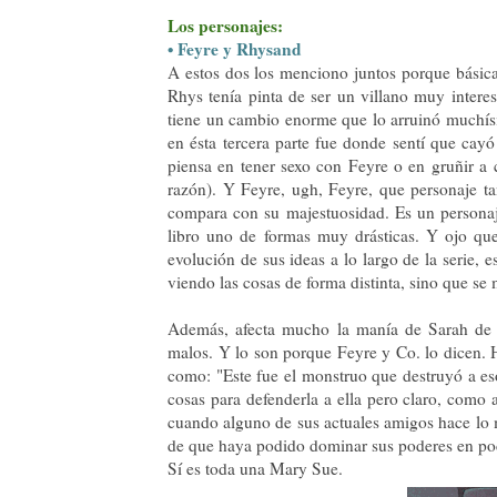
Los personajes:
• Feyre y Rhysand
A estos dos los menciono juntos porque básica
Rhys tenía pinta de ser un villano muy intere
tiene un cambio enorme que lo arruinó muchísi
en ésta tercera parte fue donde sentí que cayó
piensa en tener sexo con Feyre o en gruñir a 
razón). Y Feyre, ugh, Feyre, que personaje tan
compara con su majestuosidad. Es un personaj
libro uno de formas muy drásticas. Y ojo qu
evolución de sus ideas a lo largo de la serie, e
viendo las cosas de forma distinta, sino que s
Además, afecta mucho la manía de Sarah de 
malos. Y lo son porque Feyre y Co. lo dicen. 
como: "Este fue el monstruo que destruyó a eso
cosas para defenderla a ella pero claro, como 
cuando alguno de sus actuales amigos hace lo 
de que haya podido dominar sus poderes en poc
Sí es toda una Mary Sue.