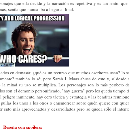
sonajes que ella decide y la narración es repetitiva y es tan lento, que
as, sentía que nunca iba a llegar al final.
dos en demasía; ¿qué es un recurso que muchos escritores usan? lo s
ente? también lo sé; pero Sarah J. Maas abusa de esto y, sí desde 
e la mitad su uso se multiplica. Los personajes son lo más perfecto d
los son el demonio personificado, "hay guerra" pero les queda tiempo 
el peligro inminente, hay cero táctica y estrategia y las benditas reunion
 pullas los unos a los otros o chismorrear sobre quién quiere con quié
r sido más aprovechados y desarrollados pero se queda sólo el intent
Reseña con spoilers: