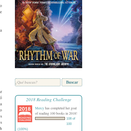
do
ue
ña
Buscar
ar
jó
2018 Reading Challenge
la
Mercy
has completed her goal
 o
of reading 100 books in 2018!
es
108 of
es
100
ah
(100%)