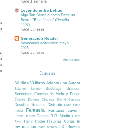
Hace 1 semana.
Leyendo entre Letras
Algo Tan Sencillo como Darte un
Beso - "Blue Jeans" (Reseña
es
#207)
Lo
Hace 3 meses.
Generación Reader
Novedades editoriales: mayo
2026
s,
Hace 3 meses.
do
Mostrar todo
es
un
Etiquetas
30 días/30 libros
Adopta una Autora
Booktags
Brandon
Balance literario
Sanderson
Canción de Hielo y Fuego
Charles Dickens
Charlotte Brontë
Clásicos
Distopía
Desafíos literarios
Dune
Edad
Fantasía
Fantasía Juvenil
media
George R.R. Martin
Frank Herbert
Gillian
In
Harry Potter
Historias Cortas
Flynn
my mailbox
J.K. Rowling
Isaac Asimov