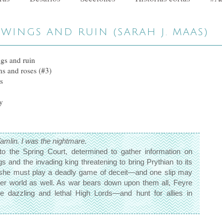
 WINGS AND RUIN (SARAH J. MAAS)
gs and ruin
ns and roses (#3)
s
y
Tamlin. I was the nightmare.
to the Spring Court, determined to gather information on
 and the invading king threatening to bring Prythian to its
 she must play a deadly game of deceit—and one slip may
 her world as well. As war bears down upon them all, Feyre
 dazzling and lethal High Lords—and hunt for allies in