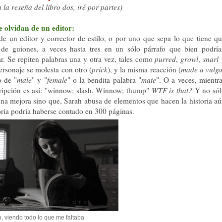
la reseña del libro dos, iré por partes)
e olvidan de un editor:
 de un editor y corrector de estilo, o por uno que sepa lo que tiene q
de guiones, a veces hasta tres en un sólo párrafo que bien podrí
. Se repiten palabras una y otra vez, tales como
purred
,
growl
,
snarl
ersonaje se molesta con otro (
prick
), y la misma reacción (
made a vulg
o de "
male
" y "
female
" o la bendita palabra "
mate
". O a veces, mientr
cripción es así: "winnow; slash. Winnow; thump"
WTF is that?
Y no só
a una mejora sino que, Sarah abusa de elementos que hacen la historia a
toria podría haberse contado en 300 páginas.
, viendo todo lo que me faltaba