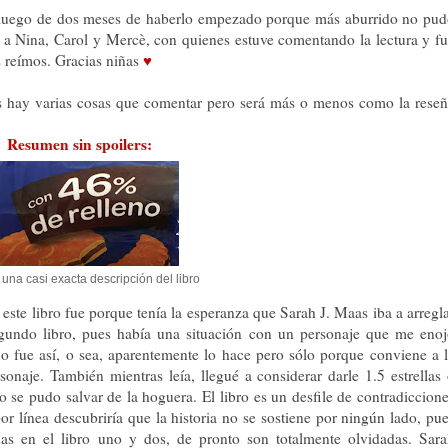
o, luego de dos meses de haberlo empezado porque más aburrido no pu
s a Nina, Carol y Merc
è
, con quienes estuve comentando la lectura y f
s reímos. Gracias niñas
♥
ues hay varias cosas que comentar pero será más o menos como la rese
Resumen sin spoilers:
 una casi exacta descripción del libro
 este libro fue porque tenía la esperanza que Sarah J. Maas iba a arregl
segundo libro, pues había una situación con un personaje que me eno
 fue así, o sea, aparentemente lo hace pero sólo porque conviene a 
onaje. También mientras leía, llegué a considerar darle 1.5 estrellas
no se pudo salvar de la hoguera. El
libro es un desfile de contradiccion
or línea descubriría que la historia no se sostiene por ningún lado, pu
as en el libro uno y dos, de pronto son totalmente olvidadas. Sar