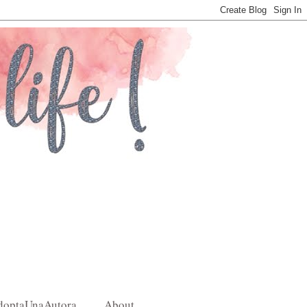
doptaUnaAutora
About