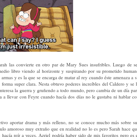
rah las convierte en otro par de Mary Sues insufribles. Luego de s
 medio libro viendo al horizonte y suspirando por su prometido huma
las armas y es la que se encarga de matar al rey cuando éste amenaza a 
forma super clara. Nesta obtuvo poderes increíbles del Caldero y se 
 interesa la guerra y gruñendo a todo mundo, pero cambia de un día pa
za a llevar con Feyre cuando hacía dos días no le gustaba ni hablar c
tivo aportar drama y más relleno, no se conoce mucho más sobre s
ngulo amoroso muy extraño que en realidad no lo es pero Sarah hace q
hacía reír a veces. Azriel podría haber sido de mis favoritos pero es 